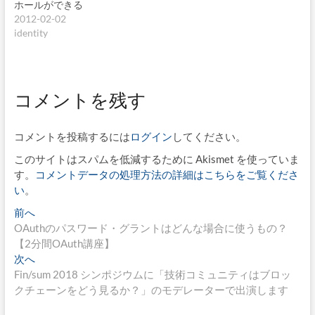
ホールができる
2012-02-02
identity
コメントを残す
コメントを投稿するには
ログイン
してください。
このサイトはスパムを低減するために Akismet を使っていま
す。
コメントデータの処理方法の詳細はこちらをご覧くださ
い
。
投
過
前へ
去
OAuthのパスワード・グラントはどんな場合に使うもの？
稿
の
【2分間OAuth講座】
ナ
投
次
次へ
稿:
の
Fin/sum 2018 シンポジウムに「技術コミュニティはブロッ
ビ
投
クチェーンをどう見るか？」のモデレーターで出演します
ゲ
稿: