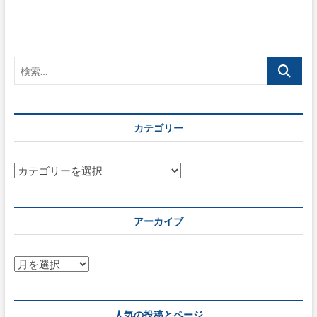
ー
シ
ョ
検
ン
索…
カテゴリー
カ
テ
ゴ
リ
アーカイブ
ー
ア
ー
カ
イ
人気の投稿とページ