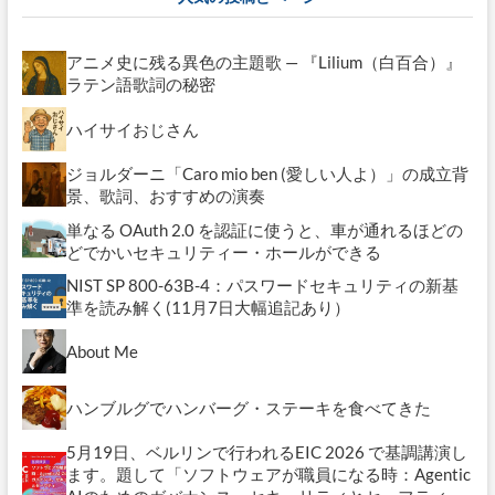
ブ
アニメ史に残る異色の主題歌 — 『Lilium（白百合）』
ラテン語歌詞の秘密
ハイサイおじさん
ジョルダーニ「Caro mio ben (愛しい人よ）」の成立背
景、歌詞、おすすめの演奏
単なる OAuth 2.0 を認証に使うと、車が通れるほどの
どでかいセキュリティー・ホールができる
NIST SP 800-63B-4：パスワードセキュリティの新基
準を読み解く(11月7日大幅追記あり）
About Me
ハンブルグでハンバーグ・ステーキを食べてきた
5月19日、ベルリンで行われるEIC 2026 で基調講演し
ます。題して「ソフトウェアが職員になる時：Agentic