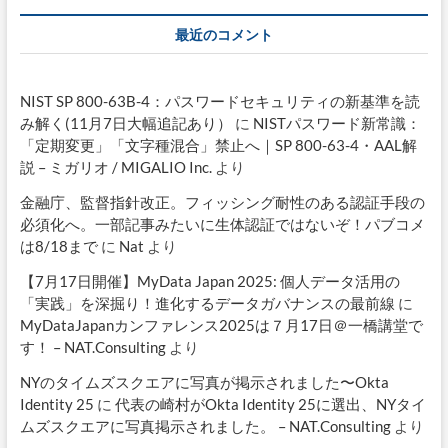
最近のコメント
NIST SP 800-63B-4：パスワードセキュリティの新基準を読
み解く(11月7日大幅追記あり）
に
NISTパスワード新常識：
「定期変更」「文字種混合」禁止へ｜SP 800-63-4・AAL解
説 – ミガリオ / MIGALIO Inc.
より
金融庁、監督指針改正。フィッシング耐性のある認証手段の
必須化へ。一部記事みたいに生体認証ではないぞ！パブコメ
は8/18まで
に
Nat
より
【7月17日開催】MyData Japan 2025: 個人データ活用の
「実践」を深掘り！進化するデータガバナンスの最前線
に
MyDataJapanカンファレンス2025は７月17日＠一橋講堂で
す！ – NAT.Consulting
より
NYのタイムズスクエアに写真が掲示されました〜Okta
Identity 25
に
代表の崎村がOkta Identity 25に選出、NYタイ
ムズスクエアに写真掲示されました。 – NAT.Consulting
より