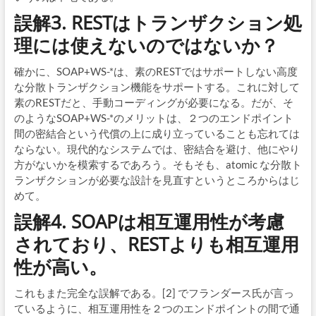
誤解3. RESTはトランザクション処
理には使えないのではないか？
確かに、SOAP+WS-*は、素のRESTではサポートしない高度
な分散トランザクション機能をサポートする。これに対して
素のRESTだと、手動コーディングが必要になる。だが、そ
のようなSOAP+WS-*のメリットは、２つのエンドポイント
間の密結合という代償の上に成り立っていることも忘れては
ならない。現代的なシステムでは、密結合を避け、他にやり
方がないかを模索するであろう。そもそも、atomic な分散ト
ランザクションが必要な設計を見直すというところからはじ
めて。
誤解4. SOAPは相互運用性が考慮
されており、RESTよりも相互運用
性が高い。
これもまた完全な誤解である。[2] でフランダース氏が言っ
ているように、相互運用性を２つのエンドポイントの間で通