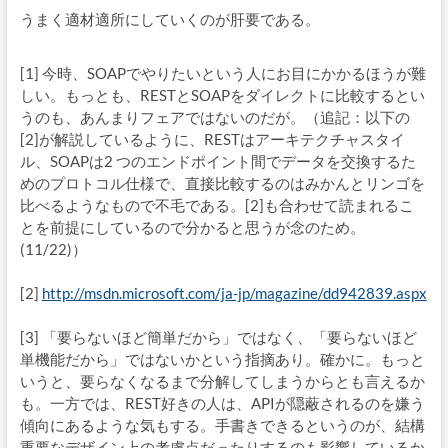
うまく適材適所にしていくのが肝要である。
[1] 今時、SOAPでやりたいという人にお目にかかるほうが難
しい。もっとも、RESTとSOAPをダイレクトに比較するとい
うのも、あんまりフェアではないのだが。（追記：以下の
[2]が解説しているように、RESTはアーキテクチャスタイ
ル、SOAPは2 つのエンドポイント間でデータを交換するた
めのプロトコル仕様で、直接比較するのはみかんとリンゴを
比べるようなもので不毛である。[2]も合わせて読まれるこ
とを前提にしているので分かると思うが念のため。
(11/22)）
[2]
http://msdn.microsoft.com/ja-jp/magazine/dd942839.aspx
[3] 「要らないほど簡単だから」ではなく、「要らないほど
単機能だから」ではないかという指摘あり。確かに。もっと
いうと、要らなくなるまで分解してしまうからとも言えるか
も。一方では、REST好きの人は、APIが隠蔽されるのを嫌う
傾向にあるような気もする。手書きできるというのが、結構
重要なデザイン上の考慮点だったりするのも影響しているか