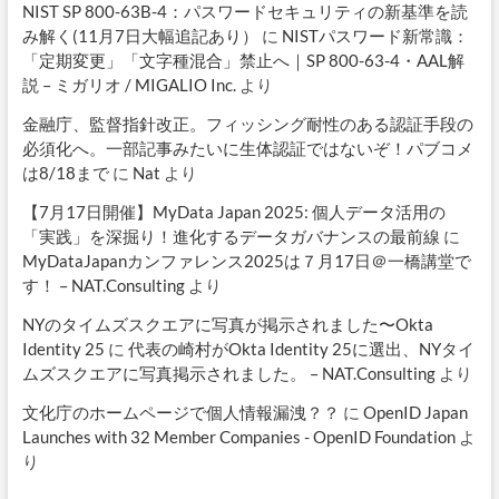
NIST SP 800-63B-4：パスワードセキュリティの新基準を読
み解く(11月7日大幅追記あり）
に
NISTパスワード新常識：
「定期変更」「文字種混合」禁止へ｜SP 800-63-4・AAL解
説 – ミガリオ / MIGALIO Inc.
より
金融庁、監督指針改正。フィッシング耐性のある認証手段の
必須化へ。一部記事みたいに生体認証ではないぞ！パブコメ
は8/18まで
に
Nat
より
【7月17日開催】MyData Japan 2025: 個人データ活用の
「実践」を深掘り！進化するデータガバナンスの最前線
に
MyDataJapanカンファレンス2025は７月17日＠一橋講堂で
す！ – NAT.Consulting
より
NYのタイムズスクエアに写真が掲示されました〜Okta
Identity 25
に
代表の崎村がOkta Identity 25に選出、NYタイ
ムズスクエアに写真掲示されました。 – NAT.Consulting
より
文化庁のホームページで個人情報漏洩？？
に
OpenID Japan
Launches with 32 Member Companies - OpenID Foundation
よ
り