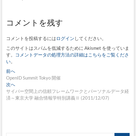
コメントを残す
コメントを投稿するには
ログイン
してください。
このサイトはスパムを低減するために Akismet を使っていま
す。
コメントデータの処理方法の詳細はこちらをご覧くださ
い
。
投
過
前へ
去
OpenID Summit Tokyo 開催
稿
の
次
次へ
ナ
投
の
サイバー空間上の信頼フレームワークとパーソナルデータ経
稿:
投
済～東京大学 融合情報学特別講義Ⅱ (2011/12/07)
ビ
稿:
ゲ
ー
シ
検