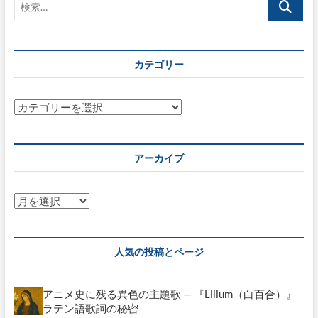
ョ
索…
ン
カテゴリー
カ
テ
ゴ
リ
アーカイブ
ー
ア
ー
カ
イ
人気の投稿とページ
ブ
アニメ史に残る異色の主題歌 — 『Lilium（白百合）』
ラテン語歌詞の秘密