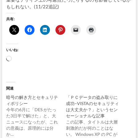
もしれない。(11/22追記)
共有:
いいね:
読
み
込
み
中…
関連
暗号の解き方とセキュリテ
「ＰＣデータの盗み取りに
ィポリシー
成功−VISTAのセキュリティ
今年の6月に「DES がたっ
は大丈夫か？」というセン
た3日半で解けた」と、大
セーショナルな記事
ニュースになったが、これ
この記事、タイトルは大層
の意義は、原理的には分
刺激的だが何のことはな
か…
い。 Windows XP の PC が