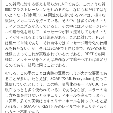
この質問に対する答えも明らかにNOである。このような質
問にフラストレーションを貯めるのは、なにも私だけではな
いようだ（[2]参照) SOAP関連の仕様であるWS-*は、様々な
複雑なメカニズムを持っている。その中には多くのセキュリ
ティメカニズムが入っているし、その中にはメッセージレベ
ルの暗号化を通じて、メッセージが転々流通してもセキュリ
ティが守られるような仕組みがある。これに対して、REST
は極めて単純であり、それ自体ではメッセージ暗号化の仕組
みを持たない。が、それはSOAPでも同じ事で、WS-*の追加
仕様によってこれが実現されているのである。RESTでも同
様に、メッセージをたとえばJWEなどで暗号化すれば事足り
るのであり、結局は同じことである。
むしろ、この手のことは実際の運用のほうが大きな要因であ
ることが多い。たとえば、SOAPでXML Encryption を使って
通信していたとしよう。この時、暗号化のモードがCBC（←
現在もっとも多く使われている）であるならば、エラーの返
し方を気を付けないとセキュリティホールを産んでしまう。
（実際、多くの実装はセキュリティホールを持っていると思
われる。）SOAPとかRESTとかのレベルでセキュリティ云々
いうのは不毛である。