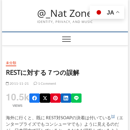
Skip
@_Nat Zone
to
JA
content
IDENTITY, PRIVACY, AND MUSIC
未分類
RESTに対する７つの誤解
2011-11-21
1 Comment
10.5k
VIEWS
[1]
海外に行くと、既に REST対SOAPの決着は付いている
（エ
ンタープライズでもコンシューマでも）ように見えるのだ