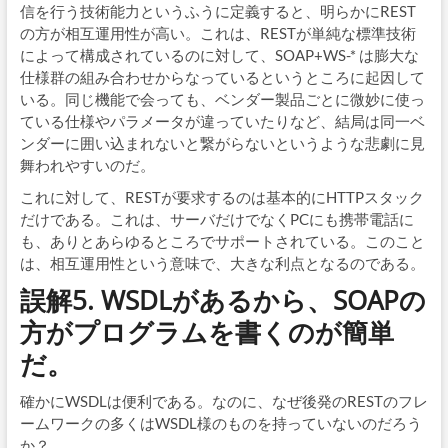
信を行う技術能力というふうに定義すると、明らかにREST
の方が相互運用性が高い。これは、RESTが単純な標準技術
によって構成されているのに対して、SOAP+WS-* は膨大な
仕様群の組み合わせからなっているというところに起因して
いる。同じ機能で会っても、ベンダー製品ごとに微妙に使っ
ている仕様やパラメータが違っていたりなど、結局は同一ベ
ンダーに囲い込まれないと繋がらないというような悲劇に見
舞われやすいのだ。
これに対して、RESTが要求するのは基本的にHTTPスタック
だけである。これは、サーバだけでなくPCにも携帯電話に
も、ありとあらゆるところでサポートされている。このこと
は、相互運用性という意味で、大きな利点となるのである。
誤解5. WSDLがあるから、SOAPの
方がプログラムを書くのが簡単
だ。
確かにWSDLは便利である。なのに、なぜ後発のRESTのフレ
ームワークの多くはWSDL様のものを持っていないのだろう
か？