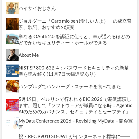
ハイサイおじさん
ジョルダーニ「Caro mio ben (愛しい人よ）」の成立背
景、歌詞、おすすめの演奏
単なる OAuth 2.0 を認証に使うと、車が通れるほどの
どでかいセキュリティー・ホールができる
About Me
NIST SP 800-63B-4：パスワードセキュリティの新基
準を読み解く(11月7日大幅追記あり）
ハンブルグでハンバーグ・ステーキを食べてきた
5月19日、ベルリンで行われるEIC 2026 で基調講演し
ます。題して「ソフトウェアが職員になる時：Agentic
AIのためのガバナンス、セキュリティとセーフティ」
MyDataConference 2026 – Revisiting MyData – 開会宣
言
祝・RFC 9901! SD-JWT がインターネット標準に――