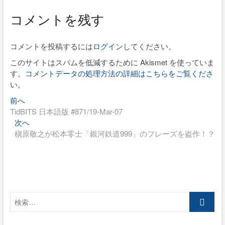
コメントを残す
コメントを投稿するには
ログイン
してください。
このサイトはスパムを低減するために Akismet を使っていま
す。
コメントデータの処理方法の詳細はこちらをご覧くださ
い
。
過
投
前へ
去
TidBITS 日本語版 #871/19-Mar-07
稿
の
次
次へ
ナ
投
の
槇原敬之が松本零士「銀河鉄道999」のフレーズを盗作！？
稿:
投
ビ
稿:
ゲ
ー
シ
検
索…
ョ