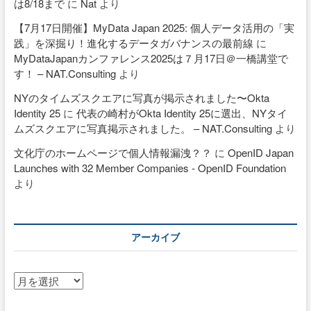
は8/18まで
に
Nat
より
【7月17日開催】MyData Japan 2025: 個人データ活用の「実
践」を深掘り！進化するデータガバナンスの最前線
に
MyDataJapanカンファレンス2025は７月17日＠一橋講堂で
す！ – NAT.Consulting
より
NYのタイムズスクエアに写真が掲示されました〜Okta
Identity 25
に
代表の崎村がOkta Identity 25に選出、NYタイ
ムズスクエアに写真掲示されました。 – NAT.Consulting
より
文化庁のホームページで個人情報漏洩？？
に
OpenID Japan
Launches with 32 Member Companies - OpenID Foundation
より
アーカイブ
ア
ー
カ