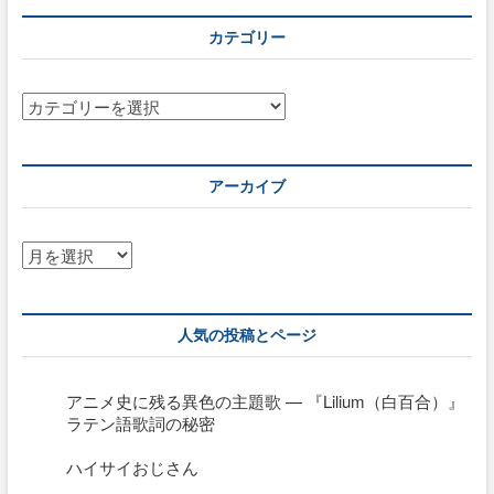
ン
カテゴリー
カ
テ
ゴ
リ
アーカイブ
ー
ア
ー
カ
イ
人気の投稿とページ
ブ
アニメ史に残る異色の主題歌 — 『Lilium（白百合）』
ラテン語歌詞の秘密
ハイサイおじさん