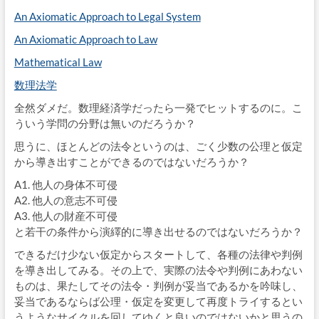
An Axiomatic Approach to Legal System
An Axiomatic Approach to Law
Mathematical Law
数理法学
全然ダメだ。数理経済学だったら一発でヒットするのに。こ
ういう学問の分野は無いのだろうか？
思うに、ほとんどの法令というのは、ごく少数の公理と仮定
から導き出すことができるのではないだろうか？
A1. 他人の身体不可侵
A2. 他人の意志不可侵
A3. 他人の財産不可侵
と若干の条件から演繹的に導き出せるのではないだろうか？
できるだけ少ない仮定からスタートして、各種の法律や判例
を導き出してみる。その上で、実際の法令や判例にあわない
ものは、果たしてその法令・判例が妥当であるかを吟味し、
妥当であるならば公理・仮定を変更して再度トライするとい
うようなサイクルを回してゆくと良いのではないかと思うの