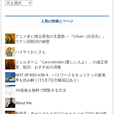
ア
ー
カ
イ
人気の投稿とページ
ブ
アニメ史に残る異色の主題歌 — 『Lilium（白百合）』
ラテン語歌詞の秘密
ハイサイおじさん
ジョルダーニ「Caro mio ben (愛しい人よ）」の成立背
景、歌詞、おすすめの演奏
NIST SP 800-63B-4：パスワードセキュリティの新基
準を読み解く(11月7日大幅追記あり）
JIS規格を無料で閲覧する方法
About Me
新発見：モーツァルトのフルートとハープのための作