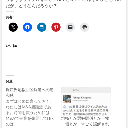
だが、どうなんだろうか？
共有:
いいね:
関連
堀江氏応援団的報道への違
和感
まずはじめに言っておく。
わたしはM&A擁護派であ
る。時間を買うためには
均衡とか選好関係とか一物
M&Aで事業を発展してゆく
一価とか、すごく誤解され
のは…