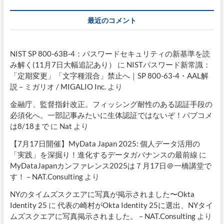
最近のコメント
NIST SP 800-63B-4：パスワードセキュリティの新基準を読
み解く(11月7日大幅追記あり）
に
NISTパスワード新常識：
「定期変更」「文字種混合」禁止へ｜SP 800-63-4・AAL解
説 – ミガリオ / MIGALIO Inc.
より
金融庁、監督指針改正。フィッシング耐性のある認証手段の
必須化へ。一部記事みたいに生体認証ではないぞ！パブコメ
は8/18まで
に
Nat
より
【7月17日開催】MyData Japan 2025: 個人データ活用の
「実践」を深掘り！進化するデータガバナンスの最前線
に
MyDataJapanカンファレンス2025は７月17日＠一橋講堂で
す！ – NAT.Consulting
より
NYのタイムズスクエアに写真が掲示されました〜Okta
Identity 25
に
代表の崎村がOkta Identity 25に選出、NYタイ
ムズスクエアに写真掲示されました。 – NAT.Consulting
より