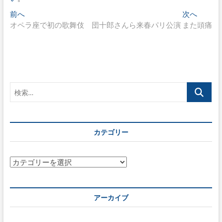
投
過
次
前へ
次へ
去
の
オペラ座で初の歌舞伎 団十郎さんら来春パリ公演
また頭痛
稿
の
投
ナ
投
稿:
稿:
ビ
ゲ
検
ー
索…
シ
ョ
カテゴリー
ン
カ
テ
ゴ
リ
アーカイブ
ー