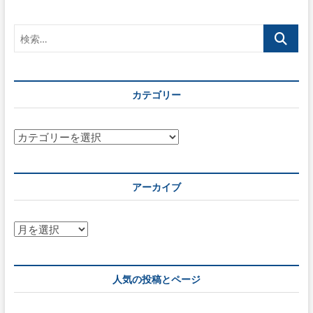
ゲ
検
ー
索…
シ
ョ
カテゴリー
ン
カ
テ
ゴ
リ
アーカイブ
ー
ア
ー
カ
イ
人気の投稿とページ
ブ