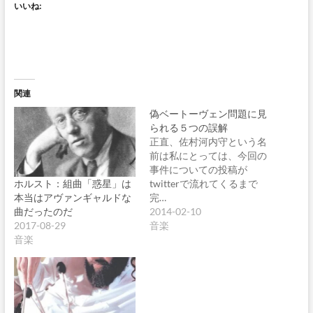
いいね:
関連
偽ベートーヴェン問題に見
られる５つの誤解
正直、佐村河内守という名
前は私にとっては、今回の
事件についての投稿が
ホルスト：組曲「惑星」は
twitterで流れてくるまで
本当はアヴァンギャルドな
完…
曲だったのだ
2014-02-10
2017-08-29
音楽
音楽