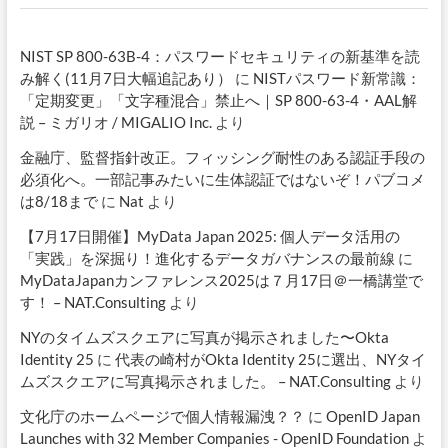
NIST SP 800-63B-4：パスワードセキュリティの新基準を読
み解く(11月7日大幅追記あり）
に
NISTパスワード新常識：
「定期変更」「文字種混合」禁止へ｜SP 800-63-4・AAL解
説 – ミガリオ / MIGALIO Inc.
より
金融庁、監督指針改正。フィッシング耐性のある認証手段の
必須化へ。一部記事みたいに生体認証ではないぞ！パブコメ
は8/18まで
に
Nat
より
【7月17日開催】MyData Japan 2025: 個人データ活用の
「実践」を深掘り！進化するデータガバナンスの最前線
に
MyDataJapanカンファレンス2025は７月17日＠一橋講堂で
す！ – NAT.Consulting
より
NYのタイムズスクエアに写真が掲示されました〜Okta
Identity 25
に
代表の崎村がOkta Identity 25に選出、NYタイ
ムズスクエアに写真掲示されました。 – NAT.Consulting
より
文化庁のホームページで個人情報漏洩？？
に
OpenID Japan
Launches with 32 Member Companies - OpenID Foundation
よ