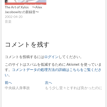
The Art of Xylos 〜Alex
Jacobowitz の新録音〜
2002-04-20
音楽
コメントを残す
コメントを投稿するには
ログイン
してください。
このサイトはスパムを低減するために Akismet を使っていま
す。
コメントデータの処理方法の詳細はこちらをご覧くださ
い
。
投
過
次
前へ
次へ
去
の
中央線人身事故
もう少し堂々とすれば良かったのに
稿
の
投
ナ
投
稿:
稿:
ビ