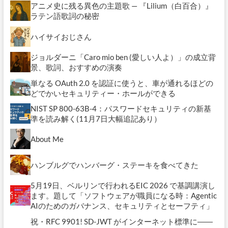
アニメ史に残る異色の主題歌 — 『Lilium（白百合）』
ラテン語歌詞の秘密
ハイサイおじさん
ジョルダーニ「Caro mio ben (愛しい人よ）」の成立背
景、歌詞、おすすめの演奏
単なる OAuth 2.0 を認証に使うと、車が通れるほどの
どでかいセキュリティー・ホールができる
NIST SP 800-63B-4：パスワードセキュリティの新基
準を読み解く(11月7日大幅追記あり）
About Me
ハンブルグでハンバーグ・ステーキを食べてきた
5月19日、ベルリンで行われるEIC 2026 で基調講演し
ます。題して「ソフトウェアが職員になる時：Agentic
AIのためのガバナンス、セキュリティとセーフティ」
祝・RFC 9901! SD-JWT がインターネット標準に――