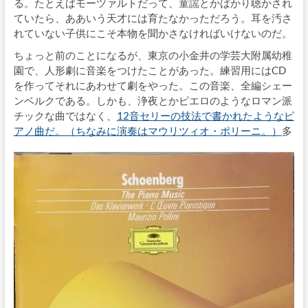
る。たとえばモーツァルトだって、童謡とかばかり聴かされ
ていたら、ああいう天才には育たなかっただろう。耳を汚さ
れていない子供にこそ本物を聞かさなければいけないのだ。
ちょっと前のことになるが、東京の小金井の学芸大附属幼稚
園で、人形劇に音楽をつけたことがあった。練習用にはCD
を作ってそれにあわせて劇をやった。この音楽、全編シェー
ンベルクである。しかも、浄夜とかピエロのようなロマン派
チックな曲ではなく、
12音セリーの技法で書かれたようなピ
アノ曲だ。（ちなみに演奏はマウリツィオ・ポリーニ。）
多