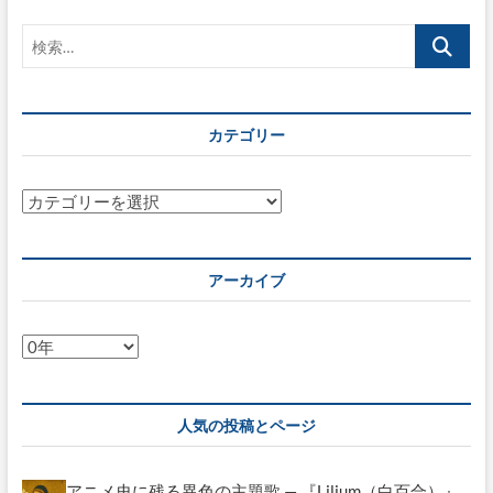
合
検
諮
問
索…
委
員
会
カテゴリー
フ
ォ
ー
ラ
カ
ム
テ
＠
ゴ
OECD
リ
閣
アーカイブ
僚
ー
級
会
ア
合
ー
(2016/6/21)
カ
イ
人気の投稿とページ
ブ
アニメ史に残る異色の主題歌 — 『Lilium（白百合）』