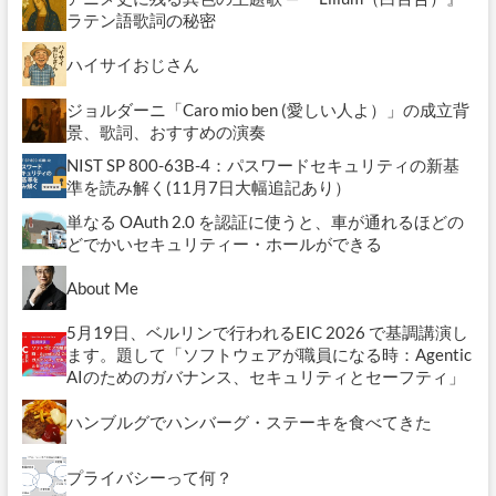
ラテン語歌詞の秘密
ハイサイおじさん
ジョルダーニ「Caro mio ben (愛しい人よ）」の成立背
景、歌詞、おすすめの演奏
NIST SP 800-63B-4：パスワードセキュリティの新基
準を読み解く(11月7日大幅追記あり）
単なる OAuth 2.0 を認証に使うと、車が通れるほどの
どでかいセキュリティー・ホールができる
About Me
5月19日、ベルリンで行われるEIC 2026 で基調講演し
ます。題して「ソフトウェアが職員になる時：Agentic
AIのためのガバナンス、セキュリティとセーフティ」
ハンブルグでハンバーグ・ステーキを食べてきた
プライバシーって何？