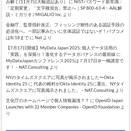
み解く(11月7日大幅追記あり）
に
NISTパスワード新常識：
「定期変更」「文字種混合」禁止へ｜SP 800-63-4・AAL解
説 – ミガリオ / MIGALIO Inc.
より
金融庁、監督指針改正。フィッシング耐性のある認証手段の
必須化へ。一部記事みたいに生体認証ではないぞ！パブコメ
は8/18まで
に
Nat
より
【7月17日開催】MyData Japan 2025: 個人データ活用の
「実践」を深掘り！進化するデータガバナンスの最前線
に
MyDataJapanカンファレンス2025は７月17日＠一橋講堂で
す！ – NAT.Consulting
より
NYのタイムズスクエアに写真が掲示されました〜Okta
Identity 25
に
代表の崎村がOkta Identity 25に選出、NYタイ
ムズスクエアに写真掲示されました。 – NAT.Consulting
より
文化庁のホームページで個人情報漏洩？？
に
OpenID Japan
Launches with 32 Member Companies - OpenID Foundation
よ
り