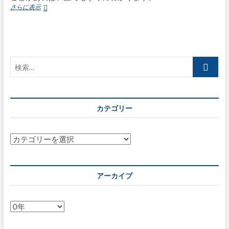
【2
さらに表示
分
間
OAuth
講
座】
検
#1
基
索…
本
コ
ン
カテゴリー
セ
プ
ト
カ
テ
ゴ
リ
アーカイブ
ー
ア
ー
カ