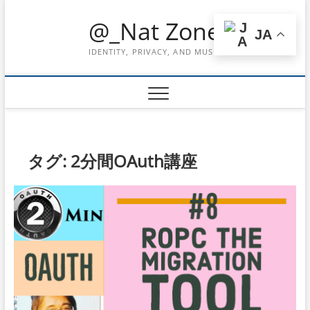
Skip
@_Nat Zone
to
JA
content
IDENTITY, PRIVACY, AND MUSIC
タグ:
2分間OAuth講座