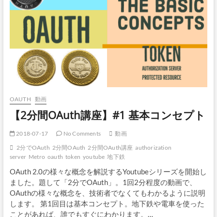
ラ
ン
ト
を
使
っ
て
良
い
唯
一
の
OAUTH
動画
場
【2分間OAuth講座】#1 基本コンセプト
合
【２
分
2018-07-17
No Comments
動画
間
2分でOAuth
2分間OAuth
2分間OAuth講座
authorization
OAuth
server
Metro
oauth
token
youtube
地下鉄
講
座】
OAuth 2.0の様々な概念を解説するYoutubeシリーズを開始し
ました。題して「2分でOAuth」。1回2分程度の動画で、
OAuthの様々な概念を、技術者でなくてもわかるように説明
します。 第1回目は基本コンセプト。地下鉄や電車を使った
ことがあれば、誰でもすぐにわかります。…