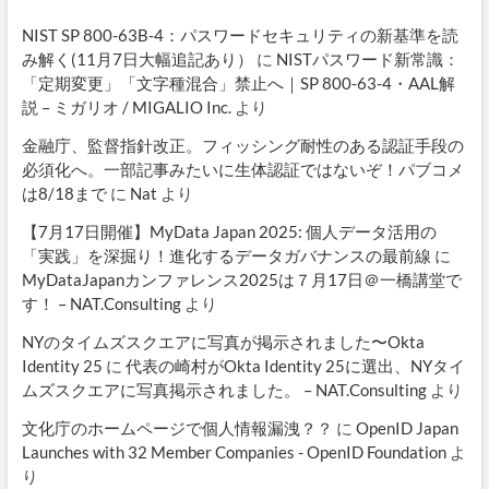
NIST SP 800-63B-4：パスワードセキュリティの新基準を読
み解く(11月7日大幅追記あり）
に
NISTパスワード新常識：
「定期変更」「文字種混合」禁止へ｜SP 800-63-4・AAL解
説 – ミガリオ / MIGALIO Inc.
より
金融庁、監督指針改正。フィッシング耐性のある認証手段の
必須化へ。一部記事みたいに生体認証ではないぞ！パブコメ
は8/18まで
に
Nat
より
【7月17日開催】MyData Japan 2025: 個人データ活用の
「実践」を深掘り！進化するデータガバナンスの最前線
に
MyDataJapanカンファレンス2025は７月17日＠一橋講堂で
す！ – NAT.Consulting
より
NYのタイムズスクエアに写真が掲示されました〜Okta
Identity 25
に
代表の崎村がOkta Identity 25に選出、NYタイ
ムズスクエアに写真掲示されました。 – NAT.Consulting
より
文化庁のホームページで個人情報漏洩？？
に
OpenID Japan
Launches with 32 Member Companies - OpenID Foundation
よ
り