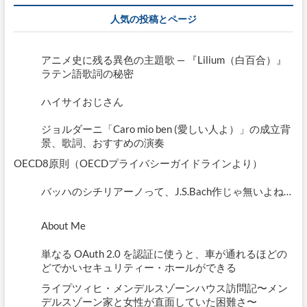
イ
人気の投稿とページ
ブ
アニメ史に残る異色の主題歌 — 『Lilium（白百合）』
ラテン語歌詞の秘密
ハイサイおじさん
ジョルダーニ「Caro mio ben (愛しい人よ）」の成立背
景、歌詞、おすすめの演奏
OECD8原則（OECDプライバシーガイドラインより）
バッハのシチリアーノって、J.S.Bach作じゃ無いよね…
About Me
単なる OAuth 2.0 を認証に使うと、車が通れるほどの
どでかいセキュリティー・ホールができる
ライプツィヒ・メンデルスゾーンハウス訪問記〜メン
デルスゾーン家と女性が直面していた困難さ〜