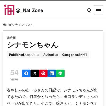
Skip to content
@_Nat Zone
Open searc
Open
Home
/
シナモンちゃん
未分類
シナモンちゃん
Published
2005-07-23
Author
Nat
Categories
未分類
54
VIEWS
春＠しゃのあーるさんの日記で、シナモンちゃんが出
てきたので、何者かと調べたら、
田口ランディさんの
ページ
が出てきた。そこで、娘さんと、シナモンちゃ