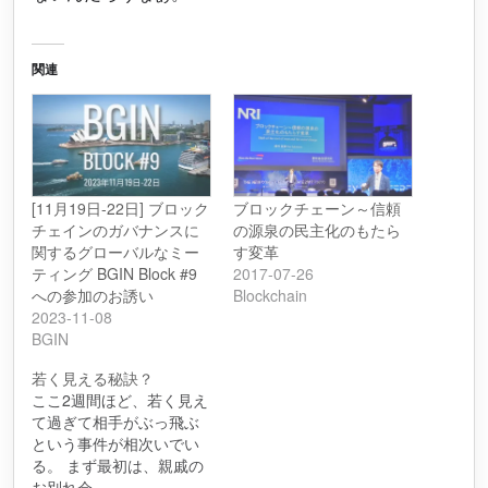
関連
[11月19日-22日] ブロック
ブロックチェーン～信頼
チェインのガバナンスに
の源泉の民主化のもたら
関するグローバルなミー
す変革
ティング BGIN Block #9
2017-07-26
への参加のお誘い
Blockchain
2023-11-08
BGIN
若く見える秘訣？
ここ2週間ほど、若く見え
て過ぎて相手がぶっ飛ぶ
という事件が相次いでい
る。 まず最初は、親戚の
お別れ会…