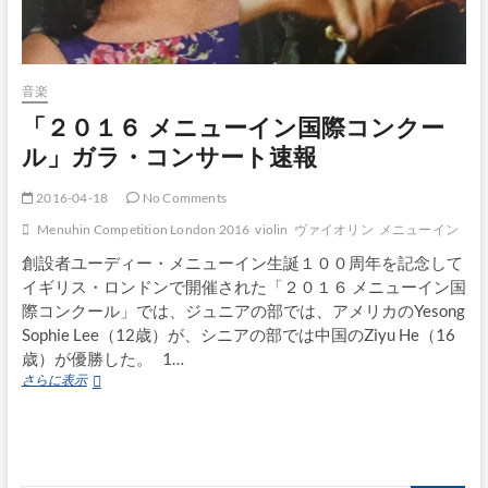
音楽
「２０１６ メニューイン国際コンクー
ル」ガラ・コンサート速報
2016-04-18
No Comments
Menuhin Competition London 2016
violin
ヴァイオリン
メニューイン
創設者ユーディー・メニューイン生誕１００周年を記念して
イギリス・ロンドンで開催された「２０１６ メニューイン国
際コンクール」では、ジュニアの部では、アメリカのYesong
Sophie Lee（12歳）が、シニアの部では中国のZiyu He（16
歳）が優勝した。 1…
「２
さらに表示
０
１
６
メ
ニ