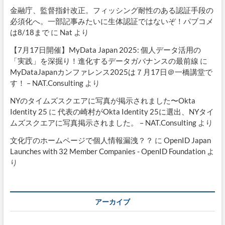
金融庁、監督指針改正。フィッシング耐性のある認証手段の
必須化へ。一部記事みたいに生体認証ではないぞ！パブコメ
は8/18まで
に
Nat
より
【7月17日開催】MyData Japan 2025: 個人データ活用の
「実践」を深掘り！進化するデータガバナンスの最前線
に
MyDataJapanカンファレンス2025は７月17日＠一橋講堂で
す！ – NAT.Consulting
より
NYのタイムズスクエアに写真が掲示されました〜Okta
Identity 25
に
代表の崎村がOkta Identity 25に選出、NYタイ
ムズスクエアに写真掲示されました。 – NAT.Consulting
より
文化庁のホームページで個人情報漏洩？？
に
OpenID Japan
Launches with 32 Member Companies - OpenID Foundation
よ
り
アーカイブ