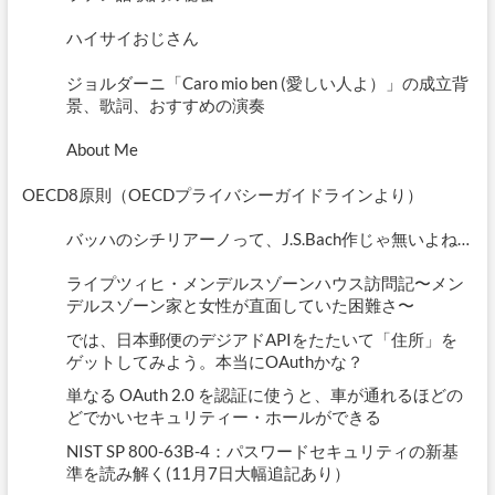
ハイサイおじさん
ジョルダーニ「Caro mio ben (愛しい人よ）」の成立背
景、歌詞、おすすめの演奏
About Me
OECD8原則（OECDプライバシーガイドラインより）
バッハのシチリアーノって、J.S.Bach作じゃ無いよね…
ライプツィヒ・メンデルスゾーンハウス訪問記〜メン
デルスゾーン家と女性が直面していた困難さ〜
では、日本郵便のデジアドAPIをたたいて「住所」を
ゲットしてみよう。本当にOAuthかな？
単なる OAuth 2.0 を認証に使うと、車が通れるほどの
どでかいセキュリティー・ホールができる
NIST SP 800-63B-4：パスワードセキュリティの新基
準を読み解く(11月7日大幅追記あり）