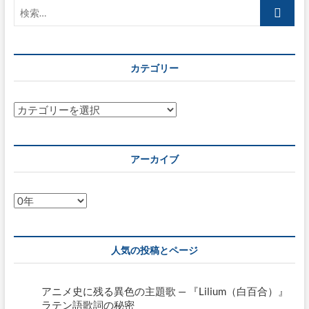
検
ュ
ー
索…
イ
ン
国
カテゴリー
際
コ
ン
ク
カ
ー
テ
ル」
ゴ
ガ
リ
ラ・
アーカイブ
コ
ー
ン
サ
ア
ー
ー
ト
カ
速
報
イ
人気の投稿とページ
ブ
アニメ史に残る異色の主題歌 — 『Lilium（白百合）』
ラテン語歌詞の秘密