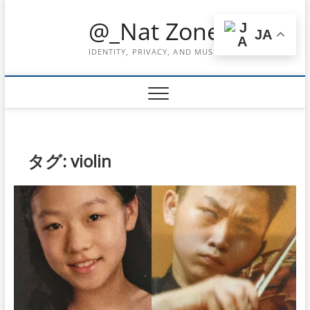
Skip
@_Nat Zone
to
JA
content
IDENTITY, PRIVACY, AND MUSIC
タグ:
violin