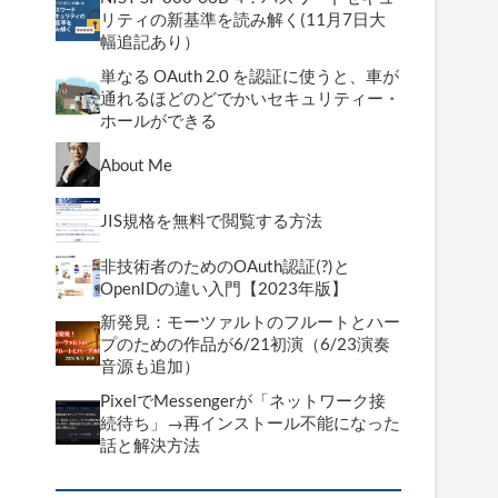
リティの新基準を読み解く(11月7日大
幅追記あり）
単なる OAuth 2.0 を認証に使うと、車が
通れるほどのどでかいセキュリティー・
ホールができる
About Me
JIS規格を無料で閲覧する方法
非技術者のためのOAuth認証(?)と
OpenIDの違い入門【2023年版】
新発見：モーツァルトのフルートとハー
プのための作品が6/21初演（6/23演奏
音源も追加）
PixelでMessengerが「ネットワーク接
続待ち」→再インストール不能になった
話と解決方法