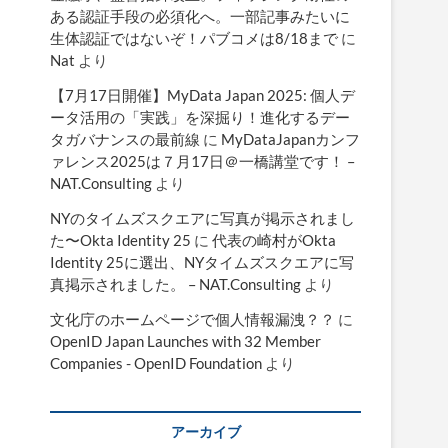
ある認証手段の必須化へ。一部記事みたいに
生体認証ではないぞ！パブコメは8/18まで
に
Nat
より
【7月17日開催】MyData Japan 2025: 個人デ
ータ活用の「実践」を深掘り！進化するデー
タガバナンスの最前線
に
MyDataJapanカンフ
ァレンス2025は７月17日＠一橋講堂です！ –
NAT.Consulting
より
NYのタイムズスクエアに写真が掲示されまし
た〜Okta Identity 25
に
代表の崎村がOkta
Identity 25に選出、NYタイムズスクエアに写
真掲示されました。 – NAT.Consulting
より
文化庁のホームページで個人情報漏洩？？
に
OpenID Japan Launches with 32 Member
Companies - OpenID Foundation
より
アーカイブ