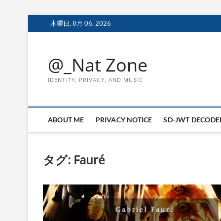
Skip
木曜日, 8月 06, 2026
to
content
@_Nat Zone
IDENTITY, PRIVACY, AND MUSIC
ABOUT ME
PRIVACY NOTICE
SD-JWT DECODE
タグ:
Fauré