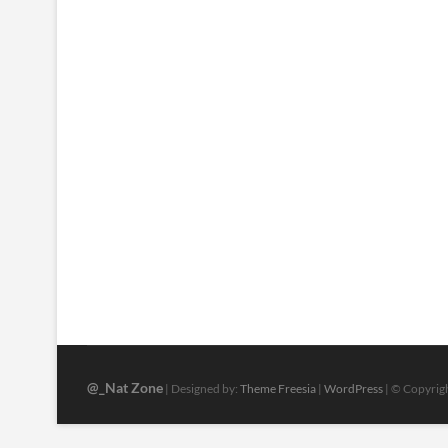
@_Nat Zone
| Designed by:
Theme Freesia
|
WordPress
| © Copyrigh