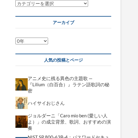
カ
テ
ゴ
アーカイブ
リ
ー
ア
ー
カ
人気の投稿とページ
イ
ブ
アニメ史に残る異色の主題歌 —
『Lilium（白百合）』ラテン語歌詞の秘
密
ハイサイおじさん
ジョルダーニ「Caro mio ben (愛しい人
よ）」の成立背景、歌詞、おすすめの演
奏
NIST SP 800-63B-4：パスワードセキュ