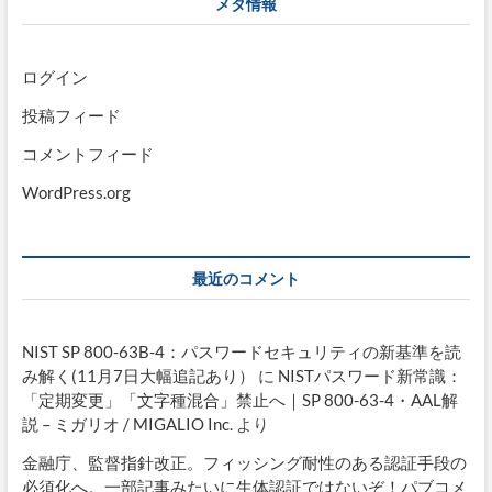
メタ情報
ログイン
投稿フィード
コメントフィード
WordPress.org
最近のコメント
NIST SP 800-63B-4：パスワードセキュリティの新基準を読
み解く(11月7日大幅追記あり）
に
NISTパスワード新常識：
「定期変更」「文字種混合」禁止へ｜SP 800-63-4・AAL解
説 – ミガリオ / MIGALIO Inc.
より
金融庁、監督指針改正。フィッシング耐性のある認証手段の
必須化へ。一部記事みたいに生体認証ではないぞ！パブコメ