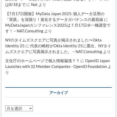
は8/18まで
に
Nat
より
【7月17日開催】MyData Japan 2025: 個人データ活用の
「実践」を深掘り！進化するデータガバナンスの最前線
に
MyDataJapanカンファレンス2025は７月17日＠一橋講堂で
す！ – NAT.Consulting
より
NYのタイムズスクエアに写真が掲示されました〜Okta
Identity 25
に
代表の崎村がOkta Identity 25に選出、NYタイ
ムズスクエアに写真掲示されました。 – NAT.Consulting
より
文化庁のホームページで個人情報漏洩？？
に
OpenID Japan
Launches with 32 Member Companies - OpenID Foundation
よ
り
アーカイブ
ア
ー