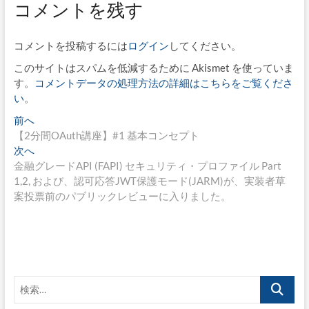
コメントを残す
コメントを投稿するには
ログイン
してください。
このサイトはスパムを低減するために Akismet を使っていま
す。
コメントデータの処理方法の詳細はこちらをご覧くださ
い
。
投
過
前へ
去
【2分間OAuth講座】#1 基本コンセプト
稿
の
次
次へ
ナ
投
の
金融グレードAPI (FAPI) セキュリティ・プロファイル Part
稿:
投
1,2, および、認可応答JWT保護モード(JARM)が、実装者草
ビ
稿:
案投票前のパブリックレビューに入りました。
ゲ
ー
シ
ョ
検
ン
索…