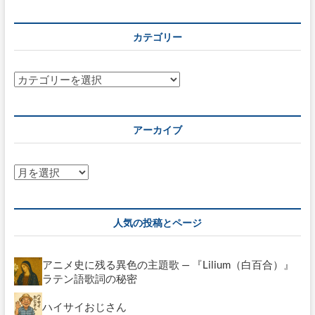
カテゴリー
カ
テ
ゴ
リ
アーカイブ
ー
ア
ー
カ
イ
人気の投稿とページ
ブ
アニメ史に残る異色の主題歌 — 『Lilium（白百合）』
ラテン語歌詞の秘密
ハイサイおじさん