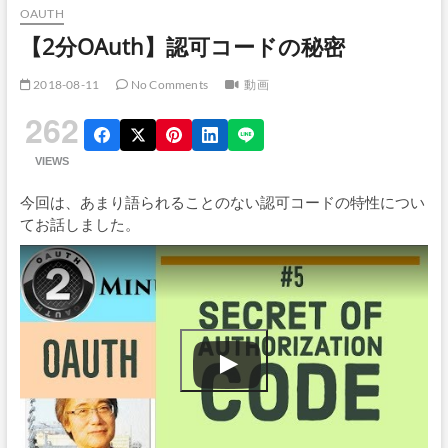
OAUTH
【2分OAuth】認可コードの秘密
2018-08-11
No Comments
動画
262
VIEWS
今回は、あまり語られることのない認可コードの特性につい
てお話しました。