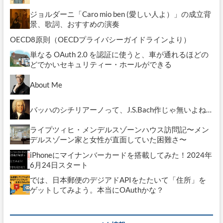
ジョルダーニ「Caro mio ben (愛しい人よ）」の成立背
景、歌詞、おすすめの演奏
OECD8原則（OECDプライバシーガイドラインより）
単なる OAuth 2.0 を認証に使うと、車が通れるほどの
どでかいセキュリティー・ホールができる
About Me
バッハのシチリアーノって、J.S.Bach作じゃ無いよね…
ライプツィヒ・メンデルスゾーンハウス訪問記〜メン
デルスゾーン家と女性が直面していた困難さ〜
iPhoneにマイナンバーカードを搭載してみた！2024年
6月24日スタート
では、日本郵便のデジアドAPIをたたいて「住所」を
ゲットしてみよう。本当にOAuthかな？