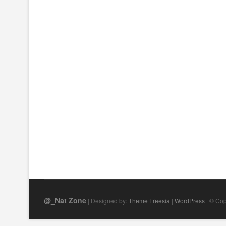
@_Nat Zone
| Designed by:
Theme Freesia
|
WordPress
| © Cop