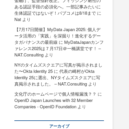
金融庁、監督指針改正。フィッシング耐性の
ある認証手段の必須化へ。一部記事みたいに
生体認証ではないぞ！パブコメは8/18まで
に
Nat
より
【7月17日開催】MyData Japan 2025: 個人デ
ータ活用の「実践」を深掘り！進化するデー
タガバナンスの最前線
に
MyDataJapanカンフ
ァレンス2025は７月17日＠一橋講堂です！ –
NAT.Consulting
より
NYのタイムズスクエアに写真が掲示されまし
た〜Okta Identity 25
に
代表の崎村がOkta
Identity 25に選出、NYタイムズスクエアに写
真掲示されました。 – NAT.Consulting
より
文化庁のホームページで個人情報漏洩？？
に
OpenID Japan Launches with 32 Member
Companies - OpenID Foundation
より
アーカイブ