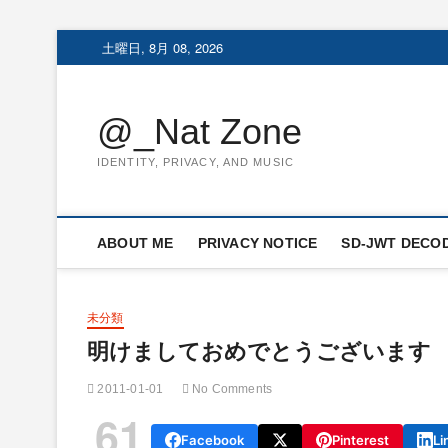
Skip
土曜日, 8月 08, 2026
to
content
@_Nat Zone
IDENTITY, PRIVACY, AND MUSIC
ABOUT ME
PRIVACY NOTICE
SD-JWT DECO
未分類
明けましておめでとうございます
2011-01-01
No Comments
61
Facebook
Pinterest
Li