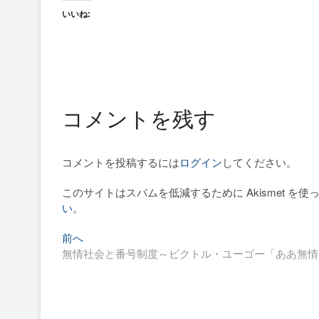
いいね:
コメントを残す
コメントを投稿するには
ログイン
してください。
このサイトはスパムを低減するために Akismet を使
い
。
過
投
前へ
去
無情社会と番号制度～ビクトル・ユーゴー「ああ無情」
稿
の
ナ
投
稿:
ビ