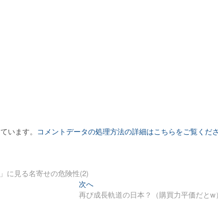
っています。
コメントデータの処理方法の詳細はこちらをご覧くだ
に見る名寄せの危険性(2)
次
次へ
の
再び成長軌道の日本？（購買力平価だとw
投
稿: