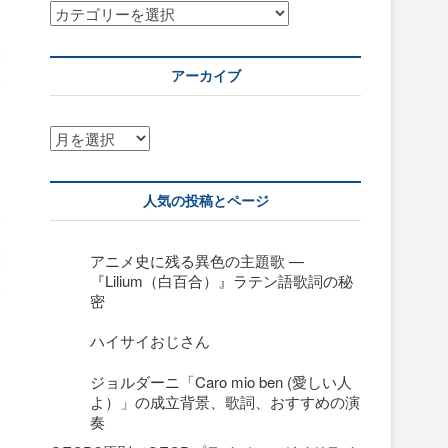
カ
テ
ゴ
リ
アーカイブ
ー
ア
ー
カ
イ
人気の投稿とページ
ブ
アニメ史に残る異色の主題歌 —
『Lilium（白百合）』ラテン語歌詞の秘
密
ハイサイおじさん
ジョルダーニ「Caro mio ben (愛しい人
よ）」の成立背景、歌詞、おすすめの演
奏