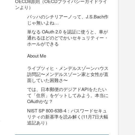
OECD8原則（OECDプライバシーガイドライ
ンより）
バッハのシチリアーノって、J.S.Bach作
じゃ無いよね…
単なる OAuth 2.0 を認証に使うと、車が
通れるほどのどでかいセキュリティー・
ホールができる
About Me
ライプツィヒ・メンデルスゾーンハウス
訪問記〜メンデルスゾーン家と女性が直
面していた困難さ〜
さ
では、日本郵便のデジアドAPIをたたい
て「住所」をゲットしてみよう。本当に
OAuthかな？
NIST SP 800-63B-4：パスワードセキュ
リティの新基準を読み解く(11月7日大幅
）
追記あり）