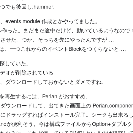
も後回し:hammer:
vents module 作成とかやってました。
ール作った。まだまだ途中だけど、動いているようなので mar
.0対応させた。つか、そっちを先にやったんですが…。
しては、一つこれからのイベントBlockをつくらないと…。
いろ探していた。
デオが削除されている。
、ダウンロードしておかないとダメですね。
lvを再生するには、
Perian
がおすすめ。
n です。ダウンロードして、出てきた画面上の Perian.compo
ォルダーにドラッグすればインストール完了。シークも出来るし
and
が便利そう。今は構成ファイルからOption+ダブ
ちなみに、これが使っている
SIMBL
というのは研究し