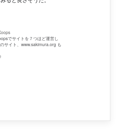
Xoops
oopsでサイトを７つほど運営し
イト、www.sakimura.org も
9