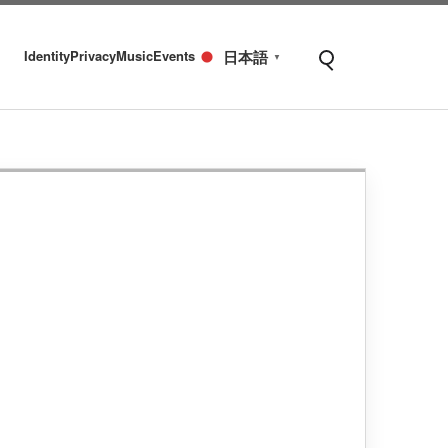
Identity
Privacy
Music
Events
日本語
▼
Open search