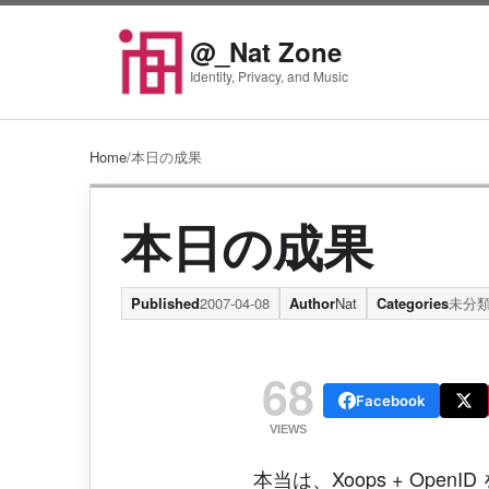
Skip to content
@_Nat Zone
Identity, Privacy, and Music
Home
/
本日の成果
本日の成果
Published
2007-04-08
Author
Nat
Categories
未分
68
Facebook
VIEWS
本当は、Xoops + Op