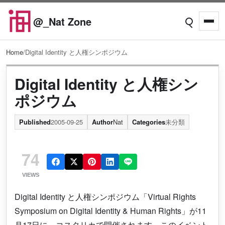
Skip to content
@_Nat Zone
Open searc
Open
Home
/
Digital Identity と人権シンポジウム
Digital Identity と人権シン
ポジウム
Published
2005-09-25
Author
Nat
Categories
未分類
74
VIEWS
Digital Identity と人権シンポジウム「Virtual Rights
Symposium on Digital Identity & Human Rights」が11
月17日に、コスタリカで開催されます。このイベント