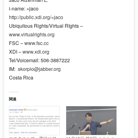
i-name: =jaco
http://public.xdi.org/=jaco
Ubiquitous Rights/Virtual RIghts –
www.virtualrights.org
FSC –
www.fsc.cc
XDI –
www.xdi.org
Tel/Voicemail: 506-3887222
IM:
skorpio@jabber.org
Costa Rica
関連