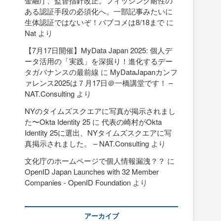
金融庁、監督指針改正。フィッシング耐性の
ある認証手段の必須化へ。一部記事みたいに
生体認証ではないぞ！パブコメは8/18まで
に
Nat
より
【7月17日開催】MyData Japan 2025: 個人デ
ータ活用の「実践」を深掘り！進化するデー
タガバナンスの最前線
に
MyDataJapanカンフ
ァレンス2025は７月17日＠一橋講堂です！ –
NAT.Consulting
より
NYのタイムズスクエアに写真が掲示されまし
た〜Okta Identity 25
に
代表の崎村がOkta
Identity 25に選出、NYタイムズスクエアに写
真掲示されました。 – NAT.Consulting
より
文化庁のホームページで個人情報漏洩？？
に
OpenID Japan Launches with 32 Member
Companies - OpenID Foundation
より
アーカイブ