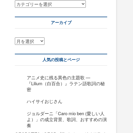
カ
テ
ゴ
リ
アーカイブ
ー
ア
ー
カ
イ
人気の投稿とページ
ブ
アニメ史に残る異色の主題歌 —
『Lilium（白百合）』ラテン語歌詞の秘
密
ハイサイおじさん
ジョルダーニ「Caro mio ben (愛しい人
よ）」の成立背景、歌詞、おすすめの演
奏