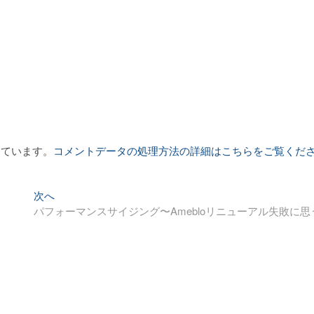
っています。
コメントデータの処理方法の詳細はこちらをご覧くだ
次
次へ
の
パフォーマンスサイジング〜Amebloリニューアル失敗に思
投
稿: