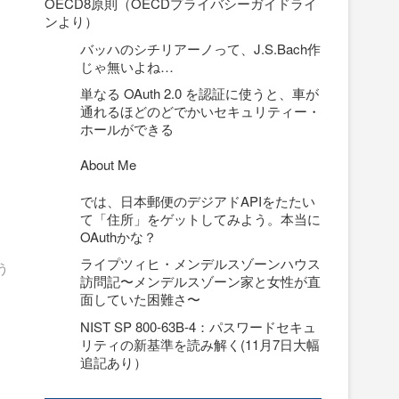
OECD8原則（OECDプライバシーガイドライ
ンより）
バッハのシチリアーノって、J.S.Bach作
じゃ無いよね…
単なる OAuth 2.0 を認証に使うと、車が
通れるほどのどでかいセキュリティー・
ホールができる
About Me
さ
では、日本郵便のデジアドAPIをたたい
て「住所」をゲットしてみよう。本当に
OAuthかな？
ライプツィヒ・メンデルスゾーンハウス
う
訪問記〜メンデルスゾーン家と女性が直
面していた困難さ〜
NIST SP 800-63B-4：パスワードセキュ
リティの新基準を読み解く(11月7日大幅
追記あり）