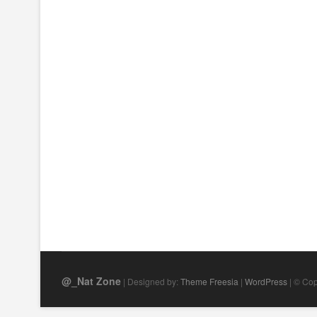
@_Nat Zone
| Designed by:
Theme Freesia
|
WordPress
| © Cop