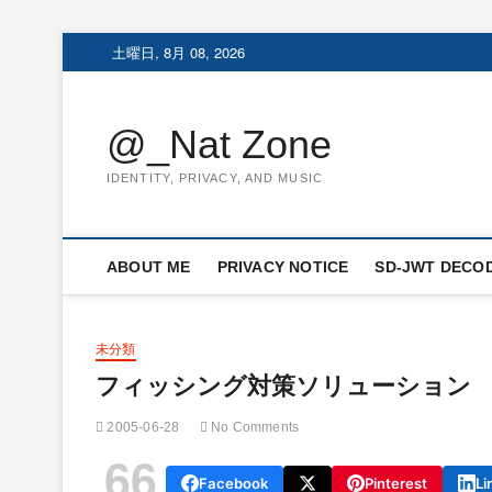
Skip
土曜日, 8月 08, 2026
to
content
@_Nat Zone
IDENTITY, PRIVACY, AND MUSIC
ABOUT ME
PRIVACY NOTICE
SD-JWT DECO
未分類
フィッシング対策ソリューション
2005-06-28
No Comments
66
Facebook
Pinterest
Li