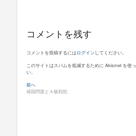
コメントを残す
コメントを投稿するには
ログイン
してください。
このサイトはスパムを低減するために Akismet を使
い
。
過
投
前へ
去
靖国問題とＡ級戦犯
稿
の
ナ
投
稿:
ビ
ゲ
ー