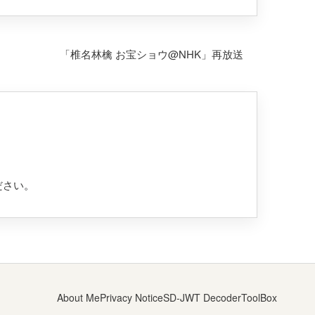
「椎名林檎 お宝ショウ@NHK」再放送
ださい
。
About Me
Privacy Notice
SD-JWT Decoder
ToolBox