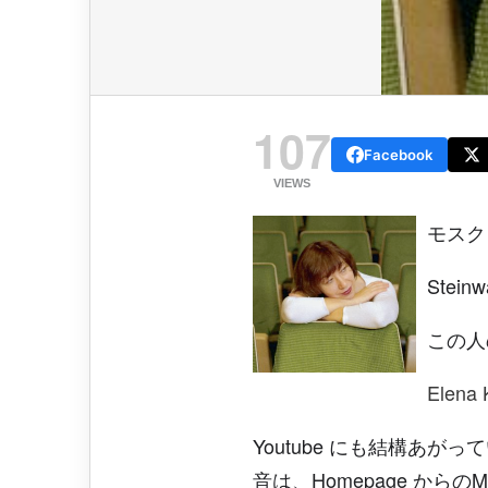
107
Facebook
VIEWS
モスク
Ste
この人
Elena
Youtube にも結構あがっ
音は、Homepage から