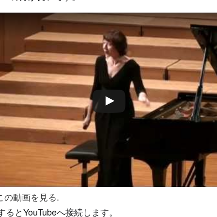
eでこの動画を見る
.
るとYouTubeへ接続します。