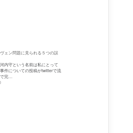
ヴェン問題に見られる５つの誤
河内守という名前は私にとって
件についての投稿がtwitterで流
で完…
0