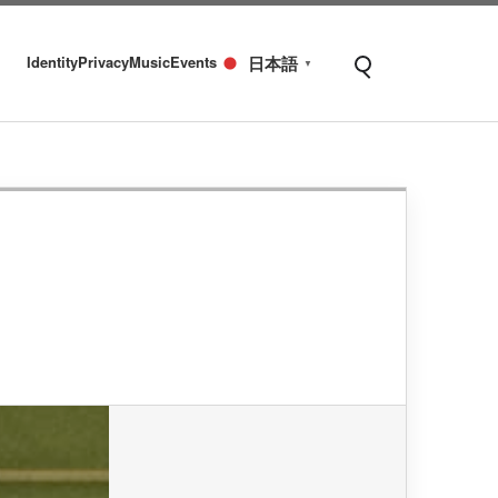
Identity
Privacy
Music
Events
日本語
▼
Open search