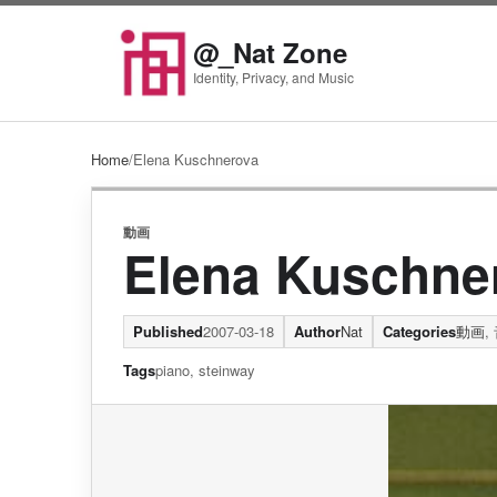
Skip to content
@_Nat Zone
Identity, Privacy, and Music
Home
/
Elena Kuschnerova
動画
Elena Kuschne
Published
2007-03-18
Author
Nat
Categories
動画
,
Tags
piano
,
steinway