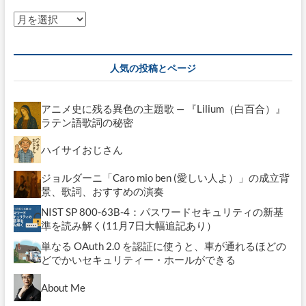
ア
ー
カ
イ
人気の投稿とページ
ブ
アニメ史に残る異色の主題歌 — 『Lilium（白百合）』
ラテン語歌詞の秘密
ハイサイおじさん
ジョルダーニ「Caro mio ben (愛しい人よ）」の成立背
景、歌詞、おすすめの演奏
NIST SP 800-63B-4：パスワードセキュリティの新基
準を読み解く(11月7日大幅追記あり）
単なる OAuth 2.0 を認証に使うと、車が通れるほどの
どでかいセキュリティー・ホールができる
About Me