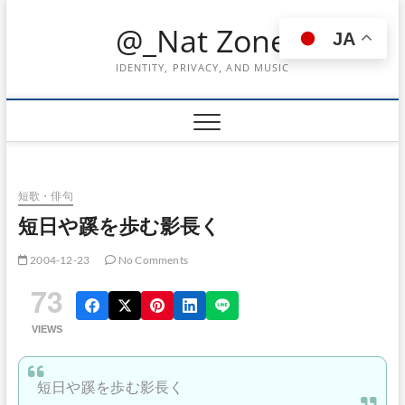
Skip
@_Nat Zone
to
JA
content
IDENTITY, PRIVACY, AND MUSIC
短歌・俳句
短日や蹊を歩む影長く
2004-12-23
No Comments
73
VIEWS
短日や蹊を歩む影長く