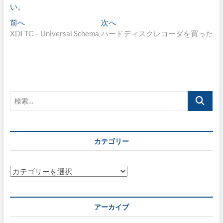
い
。
投
過
次
前へ
次へ
去
の
XDI TC – Universal Schema
ハードディスクレコーダを買った
稿
の
投
ナ
投
稿:
稿:
ビ
ゲ
検
ー
索…
シ
ョ
カテゴリー
ン
カ
テ
ゴ
リ
アーカイブ
ー