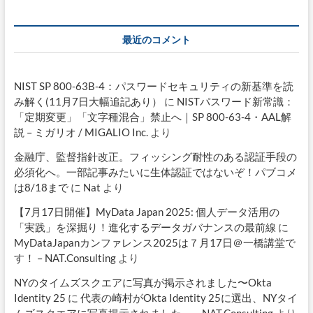
最近のコメント
NIST SP 800-63B-4：パスワードセキュリティの新基準を読
み解く(11月7日大幅追記あり）
に
NISTパスワード新常識：
「定期変更」「文字種混合」禁止へ｜SP 800-63-4・AAL解
説 – ミガリオ / MIGALIO Inc.
より
金融庁、監督指針改正。フィッシング耐性のある認証手段の
必須化へ。一部記事みたいに生体認証ではないぞ！パブコメ
は8/18まで
に
Nat
より
【7月17日開催】MyData Japan 2025: 個人データ活用の
「実践」を深掘り！進化するデータガバナンスの最前線
に
MyDataJapanカンファレンス2025は７月17日＠一橋講堂で
す！ – NAT.Consulting
より
NYのタイムズスクエアに写真が掲示されました〜Okta
Identity 25
に
代表の崎村がOkta Identity 25に選出、NYタイ